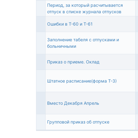
тема
Период, за который расчитывается
Обычная
отпуск в списке журнала отпусков
тема
Ошибки в Т-60 и Т-61
Обычная
тема
Заполнение табеля с отпусками и
Обычная
больничными
тема
Приказ о приеме. Оклад
Обычная
тема
Штатное расписание(форма Т-3)
Обычная
тема
Вместо Декабря Апрель
Обычная
тема
Групповой приказ об отпуске
Обычная
тема