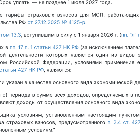
Срок уплаты — не позднее 1 июля 2027 года.
е тарифы страховых взносов для МСП, работающих 
ельства РФ
от 27.12.2025 № 4125-р
.
том 13.3
, вступившим в силу с 1 января 2026 г. (
пп. "л"
ых в
пп. 17 п. 1 статьи 427 НК РФ
(за исключением плател
ой деятельности которых является один из видов 
вом Российской Федерации, условиями применения е
 статьи 427 НК РФ
, являются:
ти указан в качестве основного вида экономической д
ого) периода в сумме всех доходов, определяемых в 
авляют доходы от осуществления основного вида экон
льщика условиям, установленным настоящим пунктом
фа страховых взносов, предусмотренного
п. 2.4 ст. 4
новленным условиям."