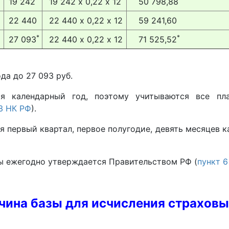
19 242
19 242 х 0,22 х 12
50 798,88
22 440
22 440 х 0,22 х 12
59 241,60
*
*
27 093
22 440 х 0,22 х 12
71 525,52
да до 27 093 руб.
я календарный год, поэтому учитываются все пла
23 НК РФ
).
первый квартал, первое полугодие, девять месяцев ка
ы ежегодно утверждается Правительством РФ (
пункт 6
чина базы для исчисления страховых