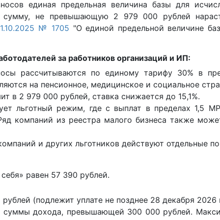
носов единая предельная величина базы для исчис
а сумму, не превышающую 2 979 000 рублей нарас
31.10.2025 № 1705
"О единой предельной величине баз
аботодателей за работников организаций и ИП:
носы рассчитываются по единому тарифу 30% в пре
ляются на пенсионное, медицинское и социальное стра
 в 2 979 000 рублей, ставка снижается до 15,1%.
ует льготный режим, где с выплат в пределах 1,5 М
Ряд компаний из реестра малого бизнеса также може
-компаний и других льготников действуют отдельные п
себя» равен 57 390 рублей.
 рублей (подлежит уплате не позднее 28 декабря 2026 
от суммы дохода, превышающей 300 000 рублей. Макс