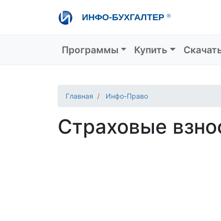
Перейти
ИНФО-БУХГАЛТЕР
®
к
основному
содержанию
Основная навигация
Программы
Купить
Скачат
Главная
Инфо-Право
Страховые взно