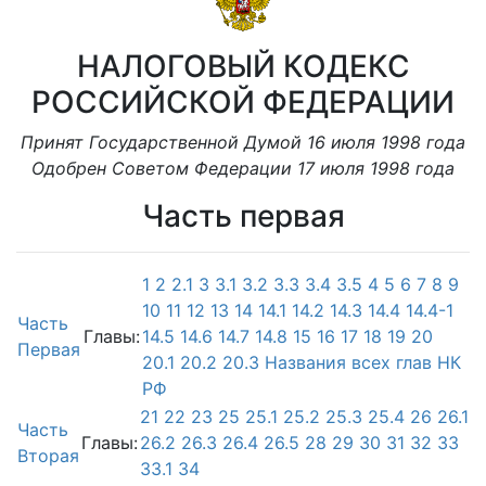
НАЛОГОВЫЙ КОДЕКС
РОССИЙСКОЙ ФЕДЕРАЦИИ
Принят Государственной Думой 16 июля 1998 года
Одобрен Советом Федерации 17 июля 1998 года
Часть первая
1
2
2.1
3
3.1
3.2
3.3
3.4
3.5
4
5
6
7
8
9
10
11
12
13
14
14.1
14.2
14.3
14.4
14.4-1
Часть
Главы:
14.5
14.6
14.7
14.8
15
16
17
18
19
20
Первая
20.1
20.2
20.3
Названия всех глав НК
РФ
21
22
23
25
25.1
25.2
25.3
25.4
26
26.1
Часть
Главы:
26.2
26.3
26.4
26.5
28
29
30
31
32
33
Вторая
33.1
34