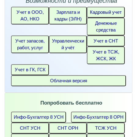
Возможности и преимущества
Учет в ООО,
Зарплата и
Кадровый учет
АО, НКО
кадры (ЭЛН)
Денежные
средства
Учет запасов,
Управленчески
Учет в СНТ
работ, услуг
й учёт
Учет в ТСЖ,
ЖСК, ЖК
Учет в ГК, ГСК
Облачная версия
Попробовать бесплатно
Инфо-Бухгалтер 8 УСН
Инфо-Бухгалтер 8 ОРН
СНТ УСН
СНТ ОРН
ТСЖ УСН