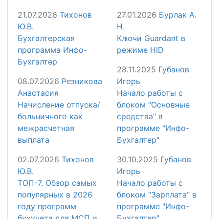
21.07.2026
Тихонов
27.01.2026
Бурлак А.
Ю.В.
Н.
Бухгалтерская
Ключи Guardant в
программа Инфо-
режиме HID
Бухгалтер
28.11.2025
Губанов
08.07.2026
Резникова
Игорь
Анастасия
Начало работы с
Начисление отпуска/
блоком "Основные
больничного как
средства" в
межрасчетная
программе "Инфо-
выплата
Бухгалтер"
02.07.2026
Тихонов
30.10.2025
Губанов
Ю.В.
Игорь
ТОП-7. Обзор самых
Начало работы с
популярных в 2026
блоком "Зарплата" в
году программ
программе "Инфо-
бухучета для МСП и
Бухгалтер"