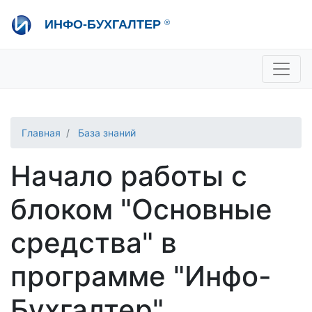
Перейти
ИНФО-БУХГАЛТЕР
®
к
основному
содержанию
+7 495 280-08-36
sale@ib.ru
-
Отдел продаж
+7 495 280-08-57
help@ib.ru
-
Консультации
Главная
База знаний
Начало работы с
блоком "Основные
средства" в
программе "Инфо-
Бухгалтер"