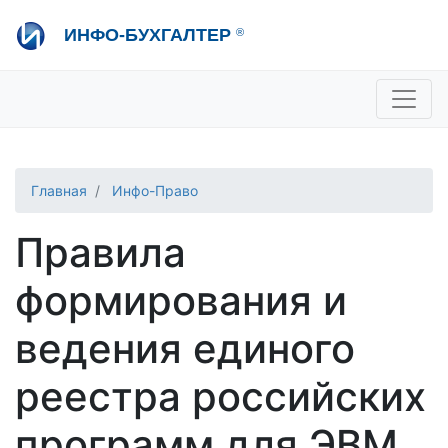
Перейти
ИНФО-БУХГАЛТЕР
®
к
основному
содержанию
+7 495 280-08-36
sale@ib.ru
-
Отдел продаж
+7 495 280-08-57
help@ib.ru
-
Консультации
Главная
Инфо-Право
Правила
формирования и
ведения единого
реестра российских
программ для ЭВМ