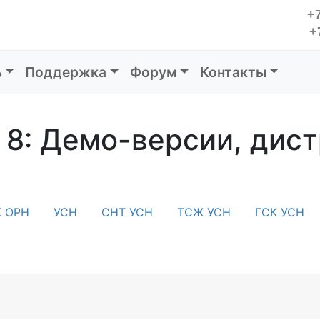
+7
+
ь
Поддержка
Форум
Контакты
 8: Демо-версии, дис
К ОРН
УСН
СНТ УСН
ТСЖ УСН
ГСК УСН