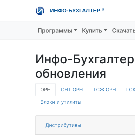
Перейти
ИНФО-БУХГАЛТЕР
®
к
основному
содержанию
Основная навигация
Программы
Купить
Скачат
Инфо-Бухгалтер
обновления
ОРН
СНТ ОРН
ТСЖ ОРН
ГС
Блоки и утилиты
Дистрибутивы