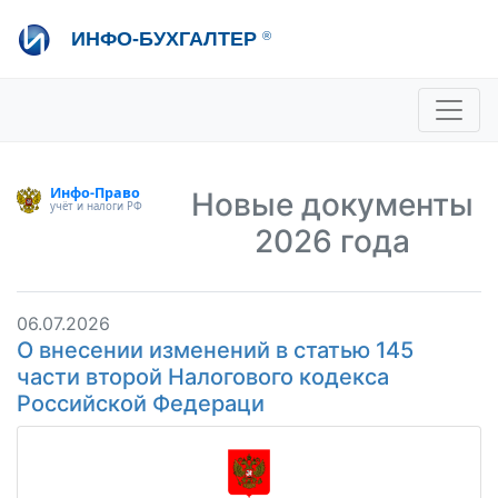
Перейти
ИНФО-БУХГАЛТЕР
®
к
основному
содержанию
+7 495 280-08-36
sale@ib.ru
-
Отдел продаж
+7 495 280-08-57
help@ib.ru
-
Консультации
Новые документы
2026 года
06.07.2026
О внесении изменений в статью 145
части второй Налогового кодекса
Российской Федераци