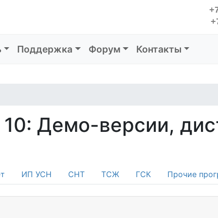
+7
+
ь
Поддержка
Форум
Контакты
 10: Демо-версии, ди
т
ИП УСН
СНТ
ТСЖ
ГСК
Прочие прог