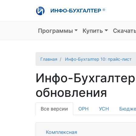
Перейти
ИНФО-БУХГАЛТЕР
®
к
основному
содержанию
Основная навигация
Программы
Купить
Скачат
Главная
Инфо-Бухгалтер 10: прайс-лист
Инфо-Бухгалтер
обновления
Все версии
ОРН
УСН
Бюдже
Комплексная