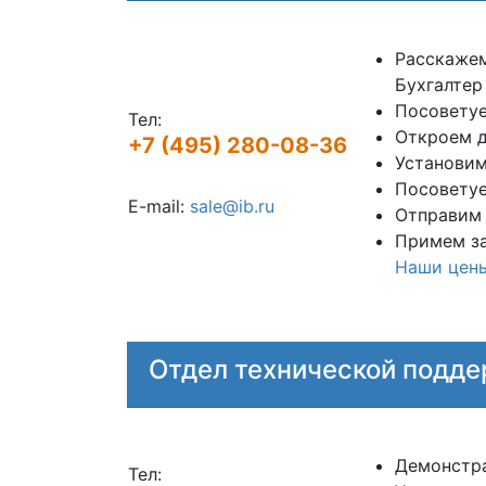
Расскаже
Бухгалтер
Посовету
Тел:
Откроем д
+7 (495) 280-08-36
Установим
Посоветуе
E-mail:
sale@ib.ru
Отправим 
Примем за
Наши цен
Отдел технической подд
Демонстра
Тел: