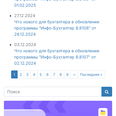
01.02.2025
27.12.2024
Что нового для бухгалтера в обновлении
программы "Инфо-Бухгалтер 8.8108" от
26.12.2024
03.12.2024
Что нового для бухгалтера в обновлении
программы "Инфо-Бухгалтер 8.8107" от
02.12.2024
Текущая
1
Page
2
Page
3
Page
4
Page
5
Page
6
Page
7
Page
8
Page
9
Следующая
››
Последняя
Последняя »
страница
страница
страница
Поис