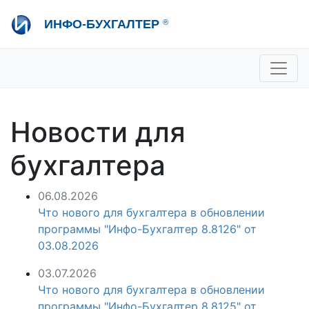
Перейти
ИНФО-БУХГАЛТЕР
®
к
основному
содержанию
+7 495 280-08-36
sale@ib.ru
-
Отдел продаж
+7 495 280-08-57
help@ib.ru
-
Консультации
Новости для
бухгалтера
06.08.2026
Что нового для бухгалтера в обновлении
программы "Инфо-Бухгалтер 8.8126" от
03.08.2026
03.07.2026
Что нового для бухгалтера в обновлении
программы "Инфо-Бухгалтер 8.8125" от