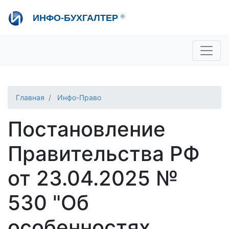
Перейти
ИНФО-БУХГАЛТЕР
®
к
основному
содержанию
+7 495 280-08-36
sale@ib.ru
-
Отдел продаж
+7 495 280-08-57
help@ib.ru
-
Консультации
Главная
Инфо-Право
Постановление
Правительства РФ
от 23.04.2025 №
530 "Об
особенностях