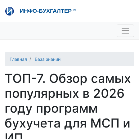
Перейти
ИНФО-БУХГАЛТЕР
®
к
основному
содержанию
+7 495 280-08-36
sale@ib.ru
-
Отдел продаж
+7 495 280-08-57
help@ib.ru
-
Консультации
Главная
База знаний
ТОП-7. Обзор самых
популярных в 2026
году программ
бухучета для МСП и
ИП