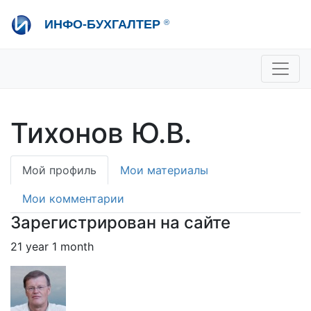
Перейти
ИНФО-БУХГАЛТЕР
®
к
основному
содержанию
+7 495 280-08-36
sale@ib.ru
-
Отдел продаж
+7 495 280-08-57
help@ib.ru
-
Консультации
Тихонов Ю.В.
Primary
Мой профиль
Мои материалы
tabs
Мои комментарии
Зарегистрирован на сайте
21 year 1 month