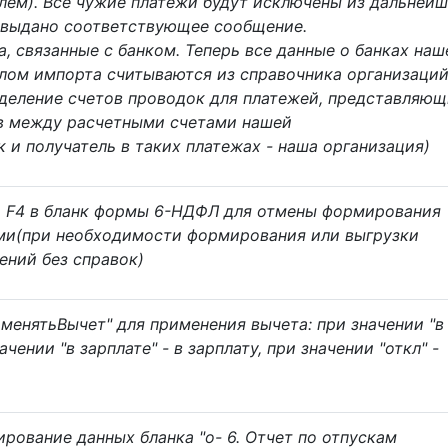
лем). Все чужие платежи будут исключены из дальней
т выдано соответствующее сообщение.
, связанные с банком. Теперь все данные о банках наш
алом импорта считываются из справочника организаци
деление счетов проводок для платежей, представляющ
в между расчетными счетами нашей
 и получатель в таких платежах - наша организация)
о F4 в бланк формы 6-НДФЛ для отмены формирования
ми(при необходимости формирования или выгрузки
ений без справок)
менятьВычет" для применения вычета: при значении "в
начении "в зарплате" - в зарплату, при значении "откл" -
ование данных бланка "о- 6. Отчет по отпускам