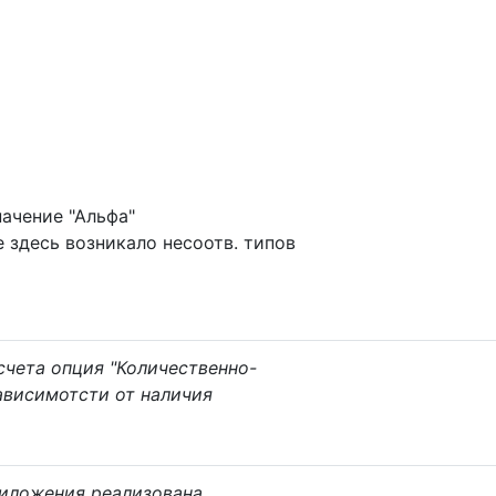
начение "Альфа"
е здесь возникало несоотв. типов
счета опция "Количественно-
ависимотсти от наличия
риложения реализована