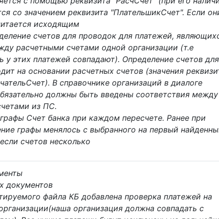
ется с помощью реквизита "РасчСчет" (при его наличи
тся со значением реквизита "ПлательшикСчет". Если он
считается исходящим
деление счетов для проводок для платежей, являющих
жду расчетными счетами одной организации (т.е
ь у этих платежей совпадают). Определение счетов для
дит на основании расчетных счетов (значения реквизи
ательСчет). В справочнике организаций в диалоге
обязательно должны быть введены соответствия между
четами из ПС.
графы Счет банка при каждом пересчете. Ранее при
ение графы менялось с выбранного на первый найденн
 если счетов несколько
менты
х документов
тируемого файла КБ добавлена проверка платежей на
организации(наша организация должна совпадать с