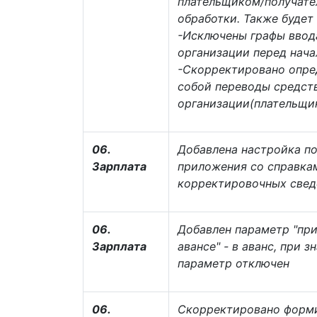
плательщиком/получате
обработки. Также буде
-Исключены графы ввода
организации перед нач
-Скорректировано опре
собой переводы средст
организации(плательщик
06.
Добавлена настройка п
Зарплата
приложения со справка
корректировочных свед
06.
Добавлен параметр "при
Зарплата
авансе" - в аванс, при з
параметр отключен
06.
Скорректировано формир