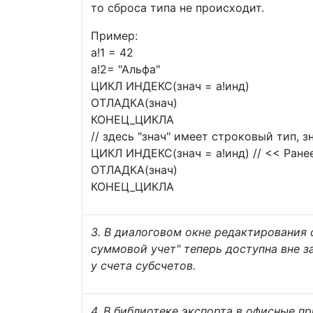
то сброса типа не происходит.
Пример:
а!1 = 42
а!2= "Альфа"
ЦИКЛ ИНДЕКС(знач = а!инд)
ОТЛАДКА(знач)
КОНЕЦ_ЦИКЛА
// здесь "знач" имеет строковый тип, з
ЦИКЛ ИНДЕКС(знач = а!инд) // << Ране
ОТЛАДКА(знач)
КОНЕЦ_ЦИКЛА
3. В диалоговом окне редактирования 
суммовой учет" теперь доступна вне з
у счета субсчетов.
4. В библиотеке экспорта в офисные п