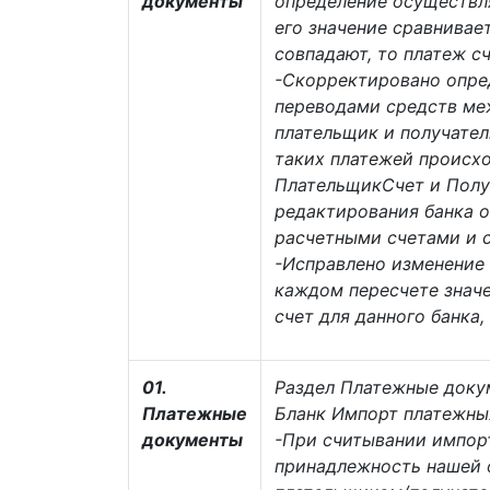
документы
определение осуществля
его значение сравнивае
совпадают, то платеж 
-Скорректировано опре
переводами средств ме
плательщик и получател
таких платежей происхо
ПлательщикСчет и Получ
редактирования банка 
расчетными счетами и с
-Исправлено изменение 
каждом пересчете знач
счет для данного банка,
01.
Раздел Платежные доку
Платежные
Бланк Импорт платежны
документы
-При считывании импор
принадлежность нашей 