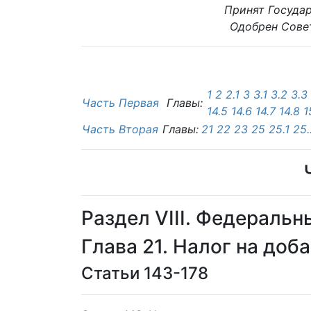
Принят Госуда
Одобрен Сове
1
2
2.1
3
3.1
3.2
3.3
Часть Первая
Главы:
14.5
14.6
14.7
14.8
1
Часть Вторая
Главы:
21
22
23
25
25.1
25.
Раздел VIII. Федеральн
Глава 21. Налог на до
Статьи 143-178