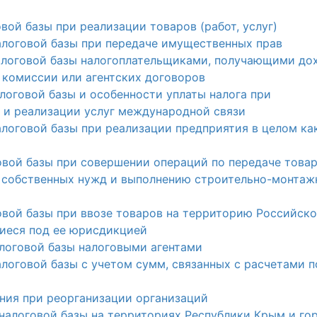
вой базы при реализации товаров (работ, услуг)
алоговой базы при передаче имущественных прав
налоговой базы налогоплательщиками, получающими до
 комиссии или агентских договоров
логовой базы и особенности уплаты налога при
 и реализации услуг международной связи
алоговой базы при реализации предприятия в целом ка
овой базы при совершении операций по передаче това
ля собственных нужд и выполнению строительно-монта
овой базы при ввозе товаров на территорию Российск
иеся под ее юрисдикцией
алоговой базы налоговыми агентами
алоговой базы с учетом сумм, связанных с расчетами п
ения при реорганизации организаций
 налоговой базы на территориях Республики Крым и го