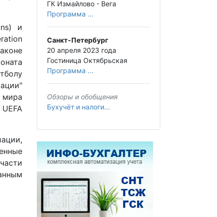
ГК Измайлово - Вега
Программа ...
ns) и
ation
Санкт-Петербург
законе
20 апреля 2023 года
Гостиница Октябрьская
оната
Программа ...
утболу
рации"
а мира
Обзоры и обобщения
Бухучёт и налоги...
у UEFA
ации,
енные
части
занным