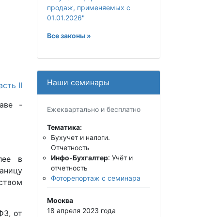
продаж, применяемых с
01.01.2026"
Все законы »
Наши семинары
асть II
аве -
Ежеквартально и бесплатно
Тематика:
Бухучет и налоги.
Отчетность
Инфо-Бухгалтер
: Учёт и
лее в
отчетность
аницу
Фоторепортаж с семинара
ством
Москва
18 апреля 2023 года
ФЗ, от