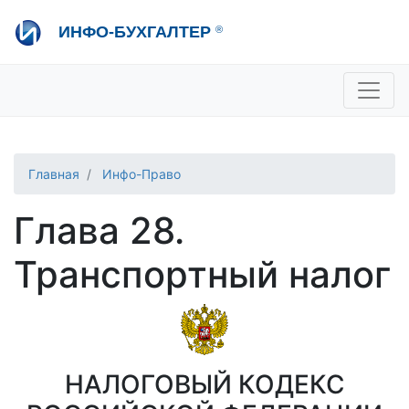
Перейти
ИНФО-БУХГАЛТЕР
®
к
основному
содержанию
+7 495 280-08-36
sale@ib.ru
-
Отдел продаж
+7 495 280-08-57
help@ib.ru
-
Консультации
Главная
Инфо-Право
Глава 28.
Транспортный налог
НАЛОГОВЫЙ КОДЕКС