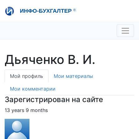
Перейти
ИНФО-БУХГАЛТЕР
®
к
основному
содержанию
+7 495 280-08-36
sale@ib.ru
-
Отдел продаж
+7 495 280-08-57
help@ib.ru
-
Консультации
Дьяченко В. И.
Primary
Мой профиль
Мои материалы
tabs
Мои комментарии
Зарегистрирован на сайте
13 years 9 months