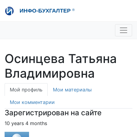
Перейти
ИНФО-БУХГАЛТЕР
®
к
основному
содержанию
+7 495 280-08-36
sale@ib.ru
-
Отдел продаж
+7 495 280-08-57
help@ib.ru
-
Консультации
Осинцева Татьяна
Владимировна
Primary
Мой профиль
Мои материалы
tabs
Мои комментарии
Зарегистрирован на сайте
10 years 4 months