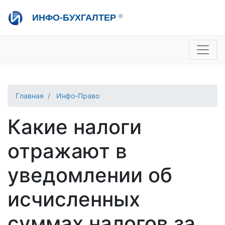
Перейти
ИНФО-БУХГАЛТЕР
®
к
основному
содержанию
+7 495 280-08-36
sale@ib.ru
-
Отдел продаж
+7 495 280-08-57
help@ib.ru
-
Консультации
Главная
Инфо-Право
Какие налоги
отражают в
уведомлении об
исчисленных
суммах налогов за