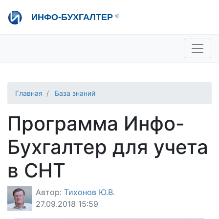
Перейти
ИНФО-БУХГАЛТЕР
®
к
основному
содержанию
+7 495 280-08-36
sale@ib.ru
-
Отдел продаж
+7 495 280-08-57
help@ib.ru
-
Консультации
Главная
База знаний
Программа Инфо-
Бухгалтер для учета
в СНТ
Автор:
Тихонов Ю.В.
27.09.2018 15:59