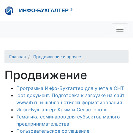
Перейти
ИНФО-БУХГАЛТЕР
®
к
основному
содержанию
+7 495 280-08-36
sale@ib.ru
-
Отдел продаж
+7 495 280-08-57
help@ib.ru
-
Консультации
Главная
Продвижение и прочее
Продвижение
Программа Инфо-Бухгалтер для учета в СНТ
.odt документ. Подготовка к загрузке на сайт
www.ib.ru и шаблон стилей форматирования
Инфо-Бухгалтер: Крым и Севастополь
Тематика семинаров для субъектов малого
предпринимательства
Пользовательское соглашение