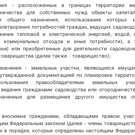
ния - расположенные в границах территории ве
ничества для собственных нужд объекты капитал
и общего назначения, использование которых 
влетворения потребностей граждан, ведущих садовод
жение тепловой и электрической энергией, водой, 
х коммунальных отходов и иные потребности), а 
ые) или приобретенные для деятельности садоводче
оварищества (далее также - товарищество);
значения - земельные участки, являющиеся имуще
 утвержденной документацией по планировке террито
льзования правообладателями земельных учас
 ведения гражданами садоводства или огородничеств
значенные для размещения другого имущества о
, вносимые гражданами, обладающими правом учас
щим Федеральным законом (далее - члены товариществ
 и в порядке, которые определены настоящим Федера