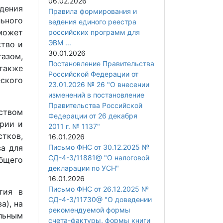
06.02.2026
дения
Правила формирования и
ьного
ведения единого реестра
может
российских программ для
ЭВМ ...
ство и
30.01.2026
газом,
Постановление Правительства
также
Российской Федерации от
ского
23.01.2026 № 26 "О внесении
изменений в постановление
Правительства Российской
ством
Федерации от 26 декабря
рии и
2011 г. № 1137"
тков,
16.01.2026
а для
Письмо ФНС от 30.12.2025 №
СД-4-3/11881@ "О налоговой
бщего
декларации по УСН"
16.01.2026
Письмо ФНС от 26.12.2025 №
тия в
СД-4-3/11730@ "О доведении
а), на
рекомендуемой формы
льным
счета-фактуры, формы книги