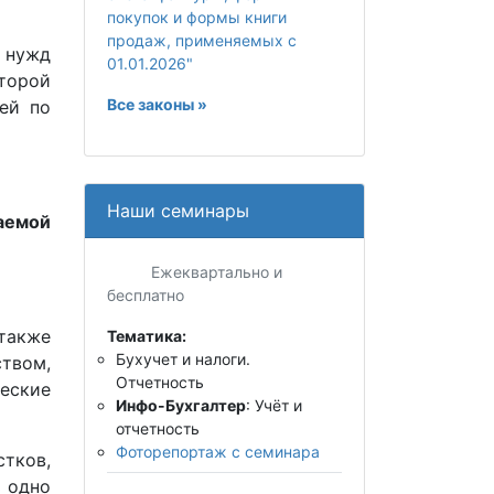
покупок и формы книги
продаж, применяемых с
 нужд
01.01.2026"
торой
Все законы »
ей по
Наши семинары
аемой
Ежеквартально и
бесплатно
также
Тематика:
Бухучет и налоги.
твом,
Отчетность
еские
Инфо-Бухгалтер
: Учёт и
отчетность
Фоторепортаж с семинара
тков,
ь одно