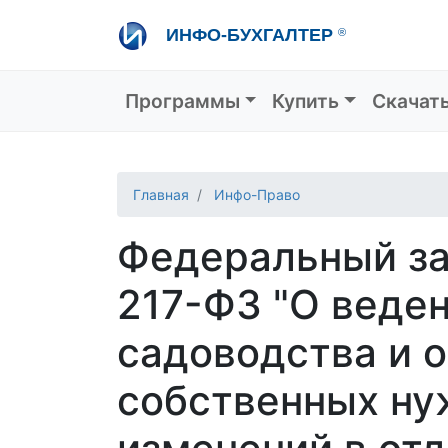
Перейти
ИНФО-БУХГАЛТЕР
®
к
основному
содержанию
Основная навигация
Программы
Купить
Скачат
Главная
Инфо-Право
Федеральный за
217-ФЗ "О веде
садоводства и 
собственных ну