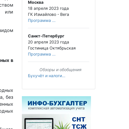
Москва
ством
18 апреля 2023 года
а или
ГК Измайлово - Вега
Программа ...
видом
Санкт-Петербург
20 апреля 2023 года
Гостиница Октябрьская
Программа ...
нных в
Обзоры и обобщения
Бухучёт и налоги...
одных
а, без
енных
одных