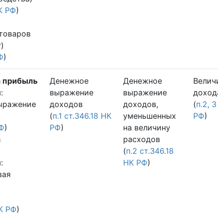
НК РФ
)
товаров
г)
Ф
)
а прибыль
Денежное
Денежное
Велич
й
:
выражение
выражение
доход
ыражение
доходов
доходов,
(
п.2, 
(
п.1 ст.346.18 НК
уменьшенных
РФ
)
РФ
)
РФ
)
на величину
а
расходов
(
п.2 ст.346.18
й
:
НК РФ
)
вая
НК РФ
)