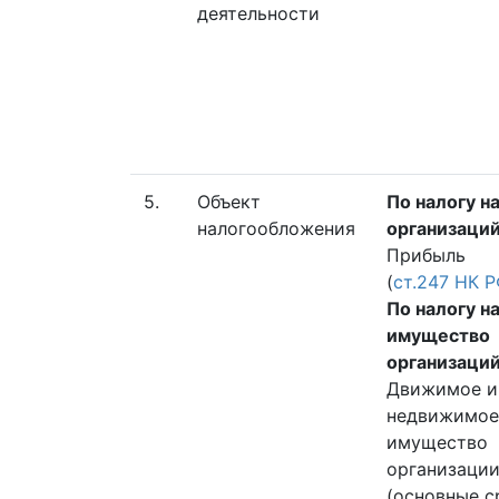
деятельности
5.
Объект
По налогу н
налогообложения
организаци
Прибыль
(
ст.247 НК 
По налогу н
имущество
организаци
Движимое и
недвижимое
имущество
организаци
(основные с