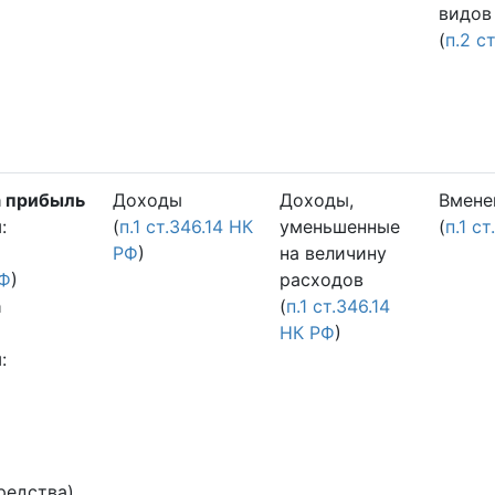
видов
(
п.2 с
а прибыль
Доходы
Доходы,
Вмене
й
:
(
п.1 ст.346.14 НК
уменьшенные
(
п.1 с
РФ
)
на величину
РФ
)
расходов
а
(
п.1 ст.346.14
НК РФ
)
й
:
и
редства)