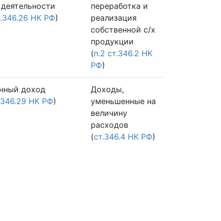
 деятельности
переработка и
т.346.26 НК РФ
)
реализация
собственной с/х
продукции
(
п.2 ст.346.2 НК
РФ
)
нный доход
Доходы,
т.346.29 НК РФ
)
уменьшенные на
величину
расходов
(
ст.346.4 НК РФ
)