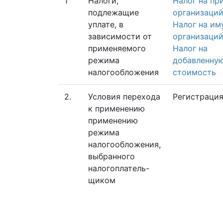
1
Налоги,
Налог на пр
подлежащие
организаци
уплате, в
Налог на и
зависимости от
организаци
применяемого
Налог на
режима
добавленну
налогообложения
стоимость
2.
Условия перехода
Регистраци
к применению
применению
режима
налогообложения,
выбранного
налогоплатель-
щиком