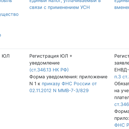
ибыль
Единый налог, уплачиваемый в
Едины
й
связи с применением УСН
вмене
мущество
й
ю
я ЮЛ
Регистрация ЮЛ +
Регис
уведомление
заявл
(ст.346.13 НК РФ)
ЕНВД-
Форма уведомления: приложение
п.3 ст
N 1 к
приказу ФНС России от
Обяза
02.11.2012 N ММВ-7-3/829
на уче
плате
ст.346
Форма
прило
ФНС Ро