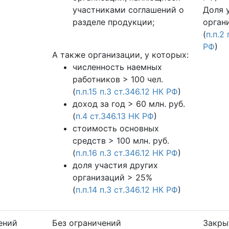
участниками соглашений о
Доля 
разделе продукции;
орган
(
п.п.2
РФ
)
А также организации, у которых:
численность наемных
работников > 100 чел.
(
п.п.15 п.3 ст.346.12 НК РФ
)
доход за год > 60 млн. руб.
(
п.4 ст.346.13 НК РФ
)
стоимость основных
средств > 100 млн. руб.
(
п.п.16 п.3 ст.346.12 НК РФ
)
доля участия других
организаций > 25%
(
п.п.14 п.3 ст.346.12 НК РФ
)
ений
Без ограничений
Закры