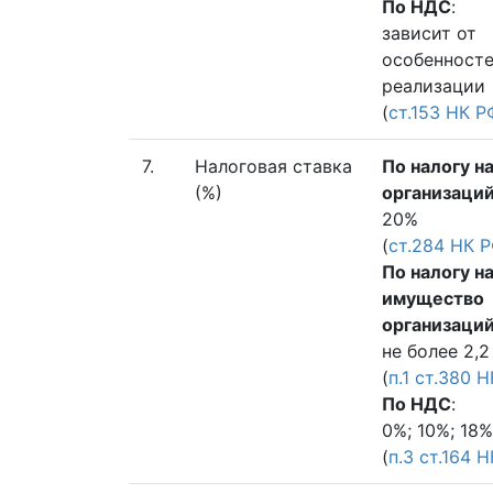
По НДС
:
зависит от
особенност
реализации
(
ст.153 НК Р
7.
Налоговая ставка
По налогу н
(%)
организаци
20%
(
ст.284 НК 
По налогу н
имущество
организаци
не более 2,2
(
п.1 ст.380 
По НДС
:
0%; 10%; 18%
(
п.3 ст.164 