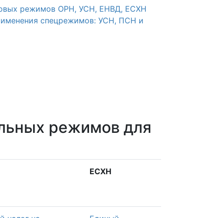
говых режимов ОРН, УСН, ЕНВД, ЕСХН
применения спецрежимов: УСН, ПСН и
альных режимов для
ЕСХН