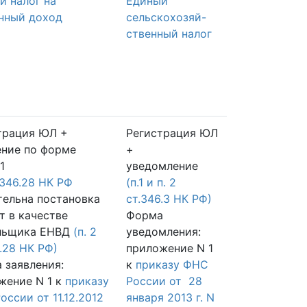
й налог на
Единый
нный доход
сельскохозяй-
ственный налог
трация ЮЛ +
Регистрация ЮЛ
ение по форме
+
1
уведомление
.346.28 НК РФ
(п.1 и п. 2
тельна постановка
ст.346.3 НК РФ)
т в качестве
Форма
льщика ЕНВД
(п. 2
уведомления:
.28 НК РФ)
приложение N 1
 заявления:
к
приказу ФНС
жение N 1 к
приказу
России от 28
ссии от 11.12.2012
января 2013 г. N