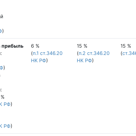
ей
Ф
)
а прибыль
6 %
15 %
15 %
й
:
(
п.1 ст.346.20
(
п.2 ст.346.20
(
ст.34
НК РФ
)
НК РФ
)
РФ
)
а
й
:
 %
НК РФ
)
НК РФ
)