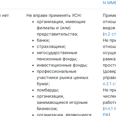
N ММВ
 нет
Не вправе применять УСН:
Приме
организации, имеющие
отнош
филиалы и (или)
видов
представительства;
(
п.2 с
банки;
Не пр
страховщики;
отнош
негосударственные
осуще
пенсионные фонды;
рамка
инвестиционные фонды;
прост
профессиональные
(дове
участники рынка ценных
управ
бумаг;
п.2.1 
ломбарды;
Не пр
организации,
числе
занимающиеся игорным
работ
бизнесом;
(
п.п.1 
организации, являющиеся
РФ
)