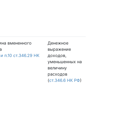
ина вмененного
Денежное
а
выражение
3 и п.10 ст.346.29 НК
доходов,
уменьшенных на
величину
расходов
(
ст.346.6 НК РФ
)