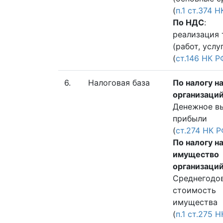
(
п.1 ст.374 
По НДС
:
реализация 
(работ, услу
(
ст.146 НК Р
6.
Налоговая база
По налогу н
организаци
Денежное в
прибыли
(
ст.274 НК 
По налогу н
имущество
организаци
Среднегодо
стоимость
имущества
(
п.1 ст.275 