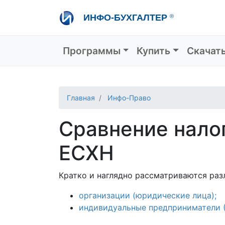
Перейти
ИНФО-БУХГАЛТЕР
®
к
основному
содержанию
Основная навигация
Программы
Купить
Скачат
Главная
Инфо-Право
Сравнение нало
ЕСХН
Кратко и наглядно рассматриваются раз
организации (юридические лица);
индивидуальные предприниматели (