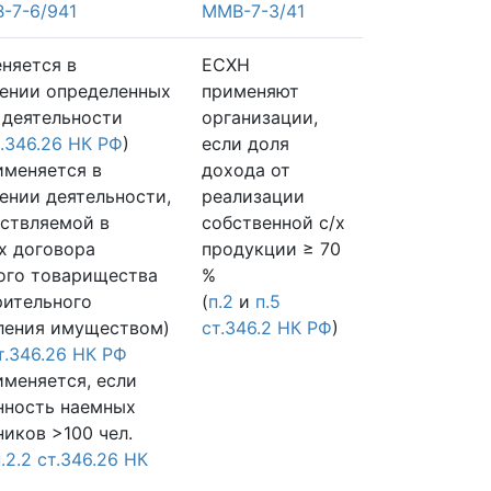
-7-6/941
ММВ-7-3/41
няется в
ЕСХН
ении определенных
применяют
 деятельности
организации,
т.346.26 НК РФ
)
если доля
именяется в
дохода от
ении деятельности,
реализации
ствляемой в
собственной с/х
х договора
продукции ≥ 70
ого товарищества
%
рительного
(
п.2
и
п.5
ления имуществом)
ст.346.2 НК РФ
)
ст.346.26 НК РФ
именяется, если
нность наемных
ников >100 чел.
п.2.2 ст.346.26 НК