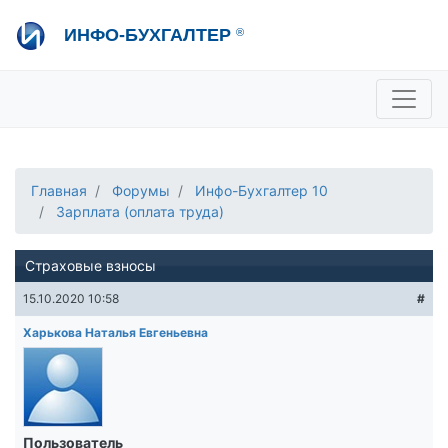
Перейти
ИНФО-БУХГАЛТЕР
®
к
основному
содержанию
+7 495 280-08-36
sale@ib.ru
-
Отдел продаж
+7 495 280-08-57
help@ib.ru
-
Консультации
Главная
Форумы
Инфо-Бухгалтер 10
Зарплата (оплата труда)
Страховые взносы
15.10.2020 10:58
#
Харькова Наталья Евгеньевна
Пользователь