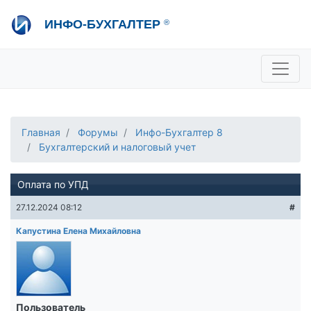
Перейти
ИНФО-БУХГАЛТЕР
®
к
основному
содержанию
+7 495 280-08-36
sale@ib.ru
-
Отдел продаж
+7 495 280-08-57
help@ib.ru
-
Консультации
Главная
Форумы
Инфо-Бухгалтер 8
Бухгалтерский и налоговый учет
Оплата по УПД
27.12.2024 08:12
#
Капустина Елена Михайловна
Пользователь