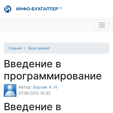
Перейти
ИНФО-БУХГАЛТЕР
®
к
основному
содержанию
+7 495 280-08-36
sale@ib.ru
-
Отдел продаж
+7 495 280-08-57
help@ib.ru
-
Консультации
Главная
База знаний
Введение в
программирование
Автор:
Бурлак А. Н.
07.06.2012 10:33
Введение в