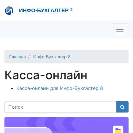
Перейти
ИНФО-БУХГАЛТЕР
®
к
основному
содержанию
+7 495 280-08-36
sale@ib.ru
-
Отдел продаж
+7 495 280-08-57
help@ib.ru
-
Консультации
Главная
Инфо-Бухгалтер 8
Касса-онлайн
Касса-онлайн для Инфо-Бухгалтер 8
Поис