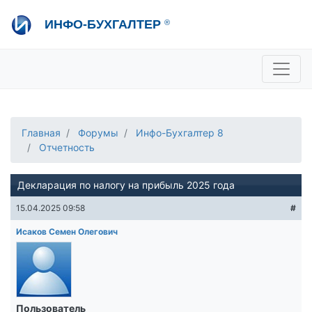
Перейти
ИНФО-БУХГАЛТЕР
®
к
основному
содержанию
+7 495 280-08-36
sale@ib.ru
-
Отдел продаж
+7 495 280-08-57
help@ib.ru
-
Консультации
Главная
Форумы
Инфо-Бухгалтер 8
Отчетность
Декларация по налогу на прибыль 2025 года
15.04.2025 09:58
#
Исаков Семен Олегович
Пользователь