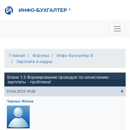
Перейти
ИНФО-БУХГАЛТЕР
®
к
основному
содержанию
+7 495 280-08-36
sale@ib.ru
-
Отдел продаж
+7 495 280-08-57
help@ib.ru
-
Консультации
Главная
Форумы
Инфо-Бухгалтер 8
Зарплата и кадры
Бланк 1.3 Формирование проводок по начислению
зарплаты - проблема!
01.04.2023 16:29
#
Черных Жанна