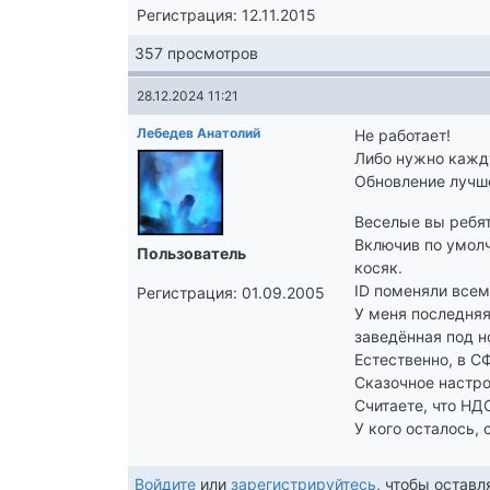
Регистрация: 12.11.2015
357 просмотров
28.12.2024 11:21
Лебедев Анатолий
Не работает!
Либо нужно кажд
Обновление лучше
Веселые вы ребят
Включив по умол
Пользователь
косяк.
ID поменяли всем
Регистрация: 01.09.2005
У меня последняя 
заведённая под н
Естественно, в С
Сказочное настро
Считаете, что НД
У кого осталось, 
Войдите
или
зарегистрируйтесь
, чтобы остав