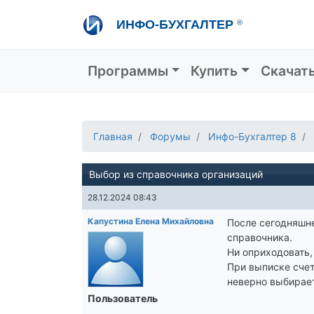
Перейти
ИНФО-БУХГАЛТЕР
®
к
основному
содержанию
Основная навигация
Программы
Купить
Скачат
Главная
Форумы
Инфо-Бухгалтер 8
Выбор из справочника организаций
28.12.2024 08:43
Капустина Елена Михайловна
После сегодняшне
справочника.
Ни оприходовать,
При выписке счет
неверно выбирает
Пользователь