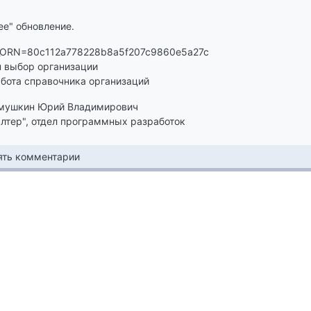
е" обновление.
9_ORN=80c112a778228b8a5f207c9860e5a27c
н выбор организации
бота справочника организаций
мушкин Юрий Владимирович
лтер", отдел программных разработок
лять комментарии