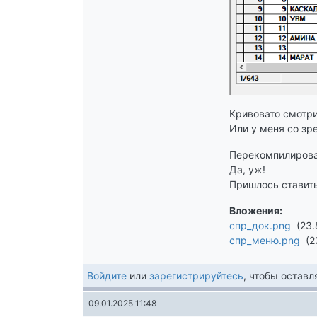
Кривовато смотри
Или у меня со зр
Перекомпилирова
Да, уж!
Пришлось ставить
Вложения
спр_док.png
23.
спр_меню.png
2
Войдите
или
зарегистрируйтесь
, чтобы остав
09.01.2025 11:48