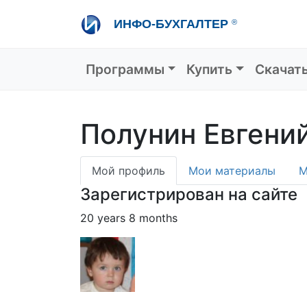
Перейти
ИНФО-БУХГАЛТЕР
®
к
основному
содержанию
Основная навигация
Программы
Купить
Скачат
Полунин Евгени
Primary
Мой профиль
Мои материалы
М
tabs
Зарегистрирован на сайте
20 years 8 months