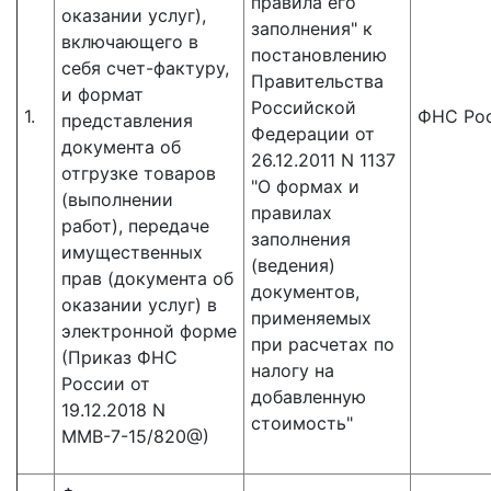
правила его
оказании услуг),
заполнения" к
включающего в
постановлению
себя счет-фактуру,
Правительства
и формат
Российской
1.
ФНС Ро
представления
Федерации от
документа об
26.12.2011 N 1137
отгрузке товаров
"О формах и
(выполнении
правилах
работ), передаче
заполнения
имущественных
(ведения)
прав (документа об
документов,
оказании услуг) в
применяемых
электронной форме
при расчетах по
(Приказ ФНС
налогу на
России от
добавленную
19.12.2018 N
стоимость"
ММВ-7-15/820@)