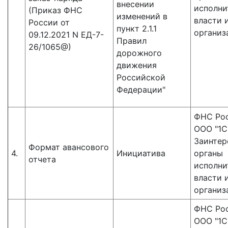
внесении
исполни
(Приказ ФНС
изменений в
власти 
России от
пункт 2.1.1
организ
09.12.2021 N ЕД-7-
Правил
26/1065@)
дорожного
движения
Российской
Федерации"
ФНС Рос
ООО "1С"
Заинтер
Формат авансового
4.
Инициатива
органы
отчета
исполни
власти 
организ
ФНС Рос
ООО "1С"