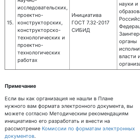
научно-
науки и
исследовательских,
образов
проектно-
Инициатива
Россий
15.
конструкторских,
ГОСТ 7.32-2017
Федерац
конструкторско-
СИБИД
Заинтер
технологических и
органы
проектно-
исполни
технологических
власти 
работах
организ
Примечание
Если вы как организация не нашли в Плане
нужного вам формата электронного документа, вы
можете согласно Методическим рекомендациям
инициативно его разработать и внести на
рассмотрение
Комиссии по форматам электронных
документов
.