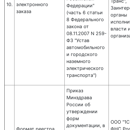
Транс",
10.
электронного
Федерации"
Заинтер
заказа
(часть 6 статьи
органы
8 Федерального
исполни
закона от
власти 
08.11.2007 N 259-
организ
ФЗ "Устав
автомобильного
и городского
наземного
электрического
транспорта")
Приказ
Минздрава
России об
утверждении
форм
ООО "1С"
документации, в
Формат реестра
ФНС Рос