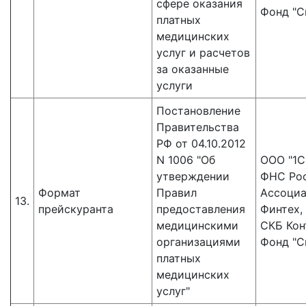
сфере оказания
Фонд "С
платных
медицинских
услуг и расчетов
за оказанные
услуги
Постановление
Правительства
РФ от 04.10.2012
N 1006 "Об
ООО "1С"
утверждении
ФНС Рос
Формат
Правил
Ассоци
13.
прейскуранта
предоставления
Финтех,
медицинскими
СКБ Кон
организациями
Фонд "С
платных
медицинских
услуг"