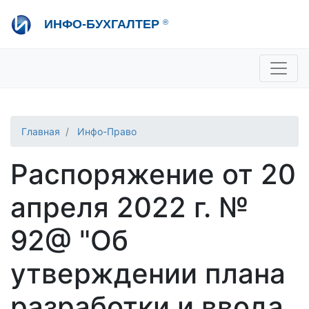
Перейти
ИНФО-БУХГАЛТЕР
®
к
основному
содержанию
+7 495 280-08-36
sale@ib.ru
-
Отдел продаж
+7 495 280-08-57
help@ib.ru
-
Консультации
Главная
Инфо-Право
Распоряжение от 20
апреля 2022 г. №
92@ "Об
утверждении плана
разработки и ввода