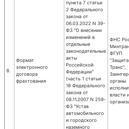
пункта 7 статьи
2 Федерального
закона от
06.03.2022 N 39-
ФЗ "О внесении
изменений в
ФНС Рос
отдельные
Минтран
законодательные
ФГУП
акты
Формат
"Защит
Российской
электронного
Транс",
8.
Федерации"
договора
Заинтер
(часть 1 статьи
фрахтования
органы
18 Федерального
исполни
закона от
власти 
08.11.2007 N 259-
организ
ФЗ "Устав
автомобильного
и городского
наземного