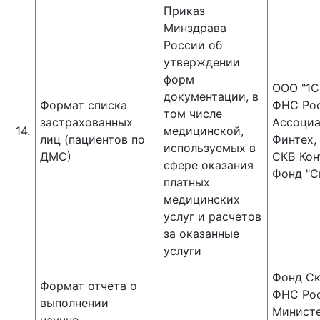
Приказ
Минздрава
России об
утверждении
форм
ООО "1С"
документации, в
Формат списка
ФНС Рос
том числе
застрахованных
Ассоци
14.
медицинской,
лиц (пациентов по
Финтех,
используемых в
ДМС)
СКБ Кон
сфере оказания
Фонд "С
платных
медицинских
услуг и расчетов
за оказанные
услуги
Фонд Ск
Формат отчета о
ФНС Рос
выполнении
Минист