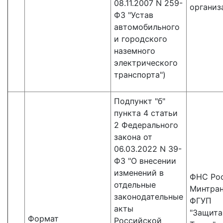
08.11.2007 N 259-
организ
ФЗ "Устав
автомобильного
и городского
наземного
электрического
транспорта")
Подпункт "б"
пункта 4 статьи
2 Федерального
закона от
06.03.2022 N 39-
ФЗ "О внесении
изменений в
ФНС Рос
отдельные
Минтран
законодательные
ФГУП
акты
"Защит
Формат
Российской