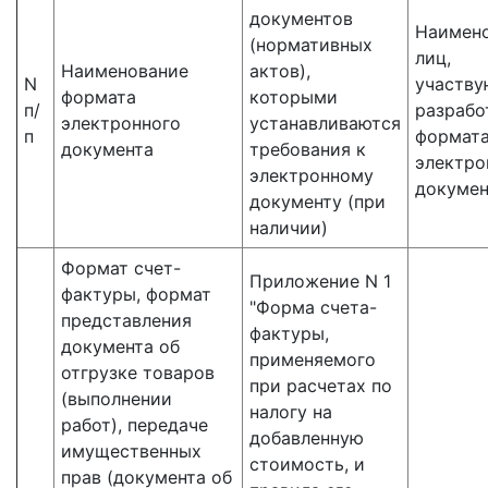
документов
Наимен
(нормативных
лиц,
Наименование
актов),
N
участву
формата
которыми
п/
разрабо
электронного
устанавливаются
п
формат
документа
требования к
электро
электронному
докумен
документу (при
наличии)
Формат счет-
Приложение N 1
фактуры, формат
"Форма счета-
представления
фактуры,
документа об
применяемого
отгрузке товаров
при расчетах по
(выполнении
налогу на
работ), передаче
добавленную
имущественных
стоимость, и
прав (документа об