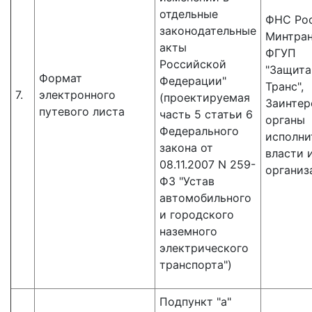
отдельные
ФНС Рос
законодательные
Минтран
акты
ФГУП
Российской
"Защит
Формат
Федерации"
Транс",
7.
электронного
(проектируемая
Заинтер
путевого листа
часть 5 статьи 6
органы
Федерального
исполни
закона от
власти 
08.11.2007 N 259-
организ
ФЗ "Устав
автомобильного
и городского
наземного
электрического
транспорта")
Подпункт "а"