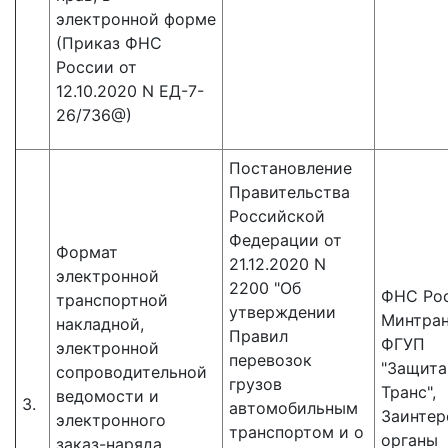
электронной форме
(Приказ ФНС
России от
12.10.2020 N ЕД-7-
26/736@)
Постановление
Правительства
Российской
Федерации от
Формат
21.12.2020 N
электронной
2200 "Об
ФНС Рос
транспортной
утверждении
Минтран
накладной,
Правил
ФГУП
электронной
перевозок
"Защит
сопроводительной
грузов
Транс",
ведомости и
3.
автомобильным
Заинтер
электронного
транспортом и о
органы
заказ-наряда