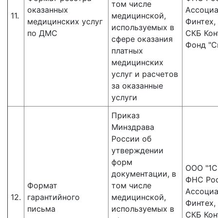
том числе
оказанных
Ассоци
11.
медицинской,
медицинских услуг
Финтех,
используемых в
по ДМС
СКБ Кон
сфере оказания
Фонд "С
платных
медицинских
услуг и расчетов
за оказанные
услуги
Приказ
Минздрава
России об
утверждении
форм
ООО "1С"
документации, в
ФНС Рос
Формат
том числе
Ассоци
12.
гарантийного
медицинской,
Финтех,
письма
используемых в
СКБ Кон