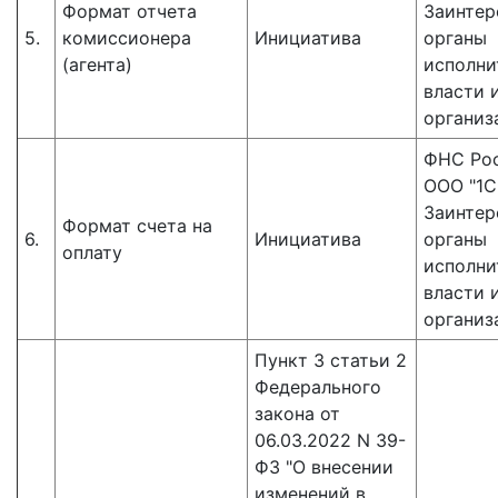
Формат отчета
Заинтер
5.
комиссионера
Инициатива
органы
(агента)
исполни
власти 
организ
ФНС Рос
ООО "1С"
Заинтер
Формат счета на
6.
Инициатива
органы
оплату
исполни
власти 
организ
Пункт 3 статьи 2
Федерального
закона от
06.03.2022 N 39-
ФЗ "О внесении
изменений в