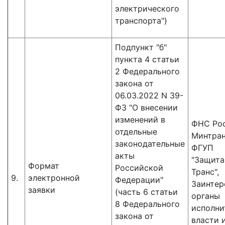
электрического
транспорта")
Подпункт "б"
пункта 4 статьи
2 Федерального
закона от
06.03.2022 N 39-
ФЗ "О внесении
изменений в
ФНС Рос
отдельные
Минтран
законодательные
ФГУП
акты
"Защит
Формат
Российской
Транс",
9.
электронной
Федерации"
Заинтер
заявки
(часть 6 статьи
органы
8 Федерального
исполни
закона от
власти 