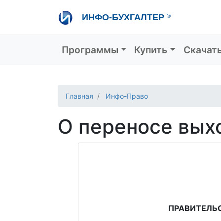
Перейти
ИНФО-БУХГАЛТЕР
®
к
основному
содержанию
Основная навигация
Программы
Купить
Скачат
Главная
Инфо-Право
О переносе вых
ПРАВИТЕЛЬ