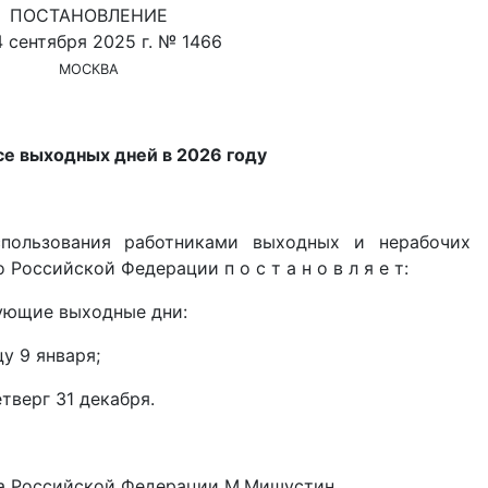
ПОСТАНОВЛЕНИЕ
4 сентября 2025 г. № 1466
МОСКВА
е выходных дней в 2026 году
спользования работниками выходных и нерабочих
Российской Федерации п о с т а н о в л я е т:
дующие выходные дни:
цу 9 января;
етверг 31 декабря.
а Российской Федерации М.Мишустин