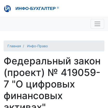
Перейти
ИНФО-БУХГАЛТЕР
®
к
основному
содержанию
+7 495 280-08-36
sale@ib.ru
-
Отдел продаж
+7 495 280-08-57
help@ib.ru
-
Консультации
Главная
Инфо-Право
Федеральный закон
(проект) № 419059-
7 "О цифровых
финансовых
активах"