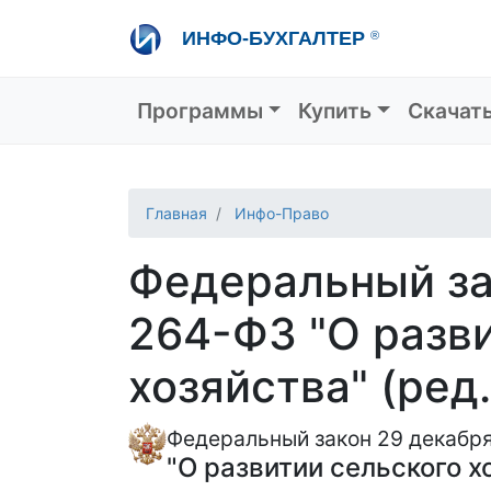
Перейти
ИНФО-БУХГАЛТЕР
®
к
основному
содержанию
Основная навигация
Программы
Купить
Скачат
Главная
Инфо-Право
Федеральный зак
264-ФЗ "О разв
хозяйства" (ред.
Федеральный закон 29 декабря
"О развитии сельского хо