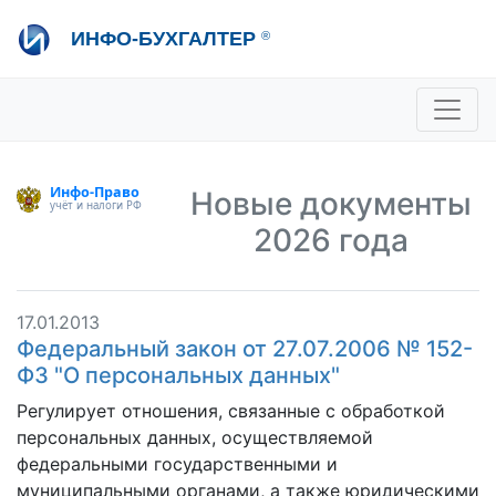
Перейти
ИНФО-БУХГАЛТЕР
®
к
основному
содержанию
+7 495 280-08-36
sale@ib.ru
-
Отдел продаж
+7 495 280-08-57
help@ib.ru
-
Консультации
Новые документы
2026 года
17.01.2013
Федеральный закон от 27.07.2006 № 152-
ФЗ "О персональных данных"
Регулирует отношения, связанные с обработкой
персональных данных, осуществляемой
федеральными государственными и
муниципальными органами, а также юридическими