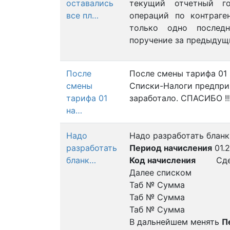
оставались
текущий отчетный г
все пл…
операций по контраге
только одно последн
поручение за предыдущ
После
После смены тарифа 01 
смены
Списки-Налоги предприя
тарифа 01
заработало. СПАСИБО !!
на…
Надо
Надо разработать бланк
разработать
Период начисления
01.
бланк…
Код начисления
Сдел
Далее списком
Таб № Сумма
Таб № Сумма
Таб № Сумма
В дальнейшем менять
П