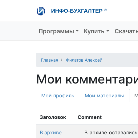
Перейти
ИНФО-БУХГАЛТЕР
®
к
основному
содержанию
Основная навигация
Программы
Купить
Скачат
Главная
Филатов Алексей
Мои комментар
Primary
Мой профиль
Мои материалы
М
tabs
Заголовок
Comment
В архиве
В архиве оставались