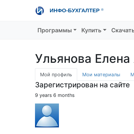
Перейти
ИНФО-БУХГАЛТЕР
®
к
основному
содержанию
Основная навигация
Программы
Купить
Скачат
Ульянова Елена
Primary
Мой профиль
Мои материалы
М
tabs
Зарегистрирован на сайте
9 years 6 months