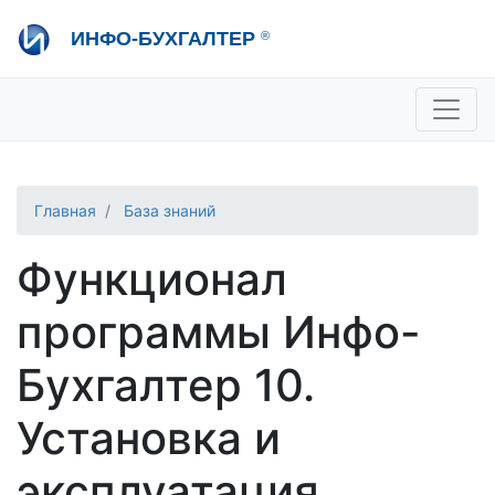
Перейти
ИНФО-БУХГАЛТЕР
®
к
основному
содержанию
+7 495 280-08-36
sale@ib.ru
-
Отдел продаж
+7 495 280-08-57
help@ib.ru
-
Консультации
Главная
База знаний
Функционал
программы Инфо-
Бухгалтер 10.
Установка и
эксплуатация