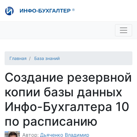
Перейти
ИНФО-БУХГАЛТЕР
®
к
основному
содержанию
+7 495 280-08-36
sale@ib.ru
-
Отдел продаж
+7 495 280-08-57
help@ib.ru
-
Консультации
Главная
База знаний
Создание резервной
копии базы данных
Инфо-Бухгалтера 10
по расписанию
Автор:
Дьяченко Владимир