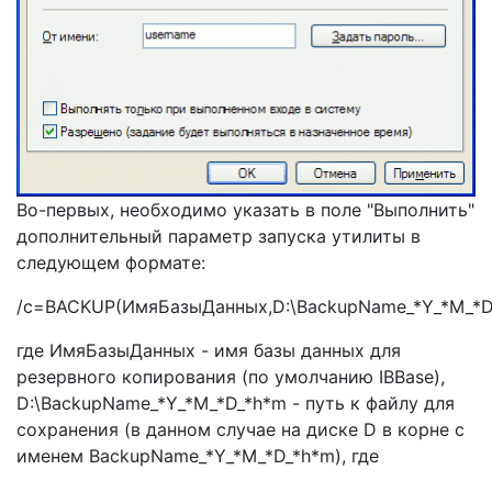
Во-первых, необходимо указать в поле "Выполнить"
дополнительный параметр запуска утилиты в
следующем формате:
/c=BACKUP(ИмяБазыДанных,D:\BackupName_*Y_*M_*D
где ИмяБазыДанных - имя базы данных для
резервного копирования (по умолчанию IBBase),
D:\BackupName_*Y_*M_*D_*h*m - путь к файлу для
сохранения (в данном случае на диске D в корне с
именем BackupName_*Y_*M_*D_*h*m), где