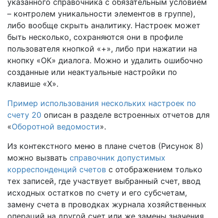
указанного справочника с обязательным условием
– контролем уникальности элементов в группе),
либо вообще скрыть аналитику. Настроек может
быть несколько, сохраняются они в профиле
пользователя кнопкой «+», либо при нажатии на
кнопку «ОК» диалога. Можно и удалить ошибочно
созданные или неактуальные настройки по
клавише «Х».
Пример использования нескольких настроек по
счету 20
описан в разделе встроенных отчетов для
«
Оборотной ведомости
».
Из контекстного меню в плане счетов (Рисунок 8)
можно вызвать
справочник допустимых
корреспонденций счетов
с отображением только
тех записей, где участвует выбранный счет, ввод
исходных остатков по счету и его субсчетам,
замену счета в проводках журнала хозяйственных
операций на другой счет или же замены значения