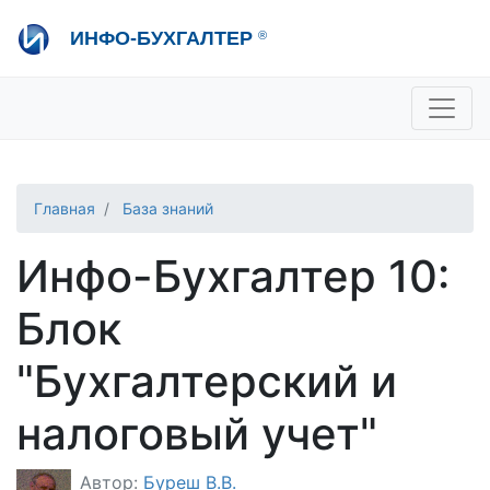
Перейти
ИНФО-БУХГАЛТЕР
®
к
основному
содержанию
+7 495 280-08-36
sale@ib.ru
-
Отдел продаж
+7 495 280-08-57
help@ib.ru
-
Консультации
Главная
База знаний
Инфо-Бухгалтер 10:
Блок
"Бухгалтерский и
налоговый учет"
Автор:
Буреш В.В.