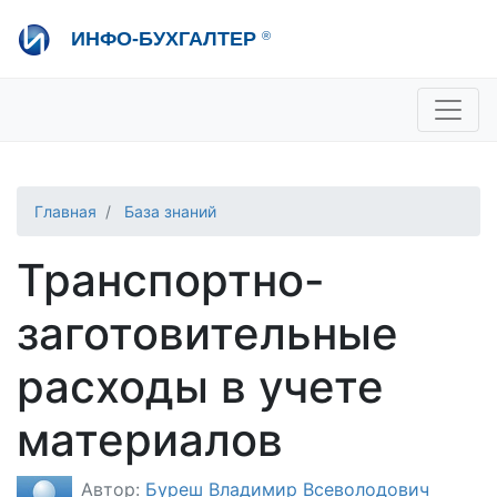
Перейти
ИНФО-БУХГАЛТЕР
®
к
основному
содержанию
+7 495 280-08-36
sale@ib.ru
-
Отдел продаж
+7 495 280-08-57
help@ib.ru
-
Консультации
Главная
База знаний
Транспортно-
заготовительные
расходы в учете
материалов
Автор:
Буреш Владимир Всеволодович