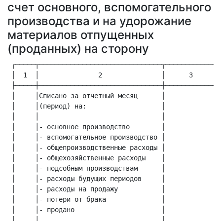
счет основного, вспомогательного
производства и на удорожание
материалов отпущенных
(проданных) на сторону
 ┌─────┬───────────────────────────────┬─────────────┬
 │  1  │               2               │      3      │
 ├─────┼───────────────────────────────┼─────────────┼
 │     │Списано за отчетный месяц      │             │
 │     │(период) на:                   │             │
 │     │                               │             │
 │     │- основное производство        │             │
 │     │- вспомогательное производство │             │
 │     │- общепроизводственные расходы │             │
 │     │- общехозяйственные расходы    │             │
 │     │- подсобным производствам      │             │
 │     │- расходы будущих периодов     │             │
 │     │- расходы на продажу           │             │
 │     │- потери от брака              │             │
 │     │- продано                      │             │
 │     │                               │             │