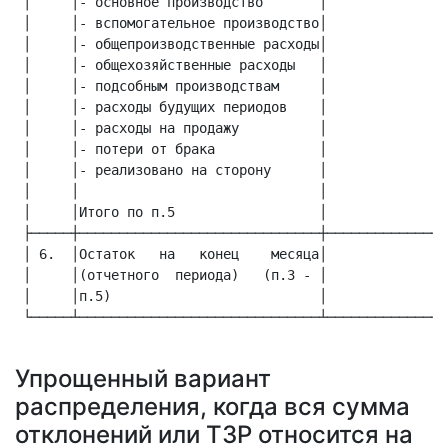
 │     │- основное производство       │             │ 
 │     │- вспомогательное производство│             │ 
 │     │- общепроизводственные расходы│             │ 
 │     │- общехозяйственные расходы   │             │ 
 │     │- подсобным производствам     │             │ 
 │     │- расходы будущих периодов    │             │ 
 │     │- расходы на продажу          │             │ 
 │     │- потери от брака             │             │ 
 │     │- реализовано на сторону      │             │ 
 │     │                              │             │ 
 │     │Итого по п.5                  │             │ 
 ├─────┼──────────────────────────────┼─────────────┼─
 │ 6.  │Остаток   на   конец    месяца│             │ 
 │     │(отчетного  периода)   (п.3 - │             │ 
 │     │п.5)                          │             │ 
 └─────┴──────────────────────────────┴─────────────┴─
Упрощенный вариант
распределения, когда вся сумма
отклонений или ТЗР относится на