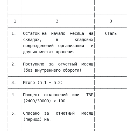
 │     │                              │             │ 
 │     │                              │             │м
 ├─────┼──────────────────────────────┼─────────────┼─
 │  1  │              2               │      3      │ 
 ├─────┼──────────────────────────────┼─────────────┼─
 │ 1.  │Остаток на  начало  месяца  на│    Сталь    │ 
 │     │складах,      в       кладовых│             │ 
 │     │подразделений  организации   и│             │ 
 │     │других местах хранения        │             │ 
 ├─────┼──────────────────────────────┼─────────────┼─
 │ 2.  │Поступило  за  отчетный  месяц│             │ 
 │     │(без внутреннего оборота)     │             │ 
 ├─────┼──────────────────────────────┼─────────────┼─
 │ 3.  │Итого (п.1 + п.2)             │             │ 
 ├─────┼──────────────────────────────┼─────────────┼─
 │ 4.  │Процент  отклонений  или   ТЗР│             │ 
 │     │(2400/30000) х 100            │             │ 
 ├─────┼──────────────────────────────┼─────────────┼─
 │ 5.  │Списано  за   отчетный   месяц│             │ 
 │     │(период) на:                  │             │ 
 │     │                              │             │ 