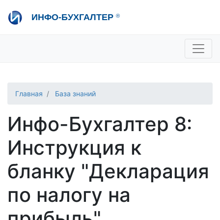
Перейти
ИНФО-БУХГАЛТЕР
®
к
основному
содержанию
+7 495 280-08-36
sale@ib.ru
-
Отдел продаж
+7 495 280-08-57
help@ib.ru
-
Консультации
Главная
База знаний
Инфо-Бухгалтер 8:
Инструкция к
бланку "Декларация
по налогу на
прибыль"