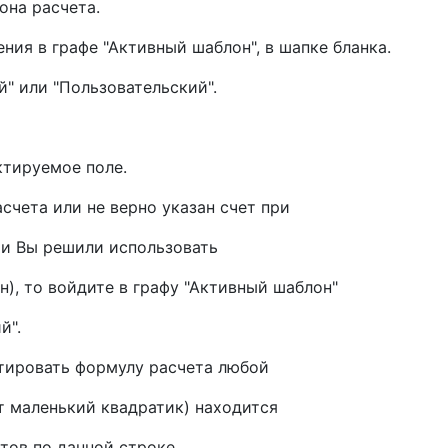
она расчета.
ия в графе "Активный шаблон", в шапке бланка.
" или "Пользовательский".
ктируемое поле.
асчета или не верно указан счет при
 и Вы решили использовать
), то войдите в графу "Активный шаблон"
й".
тировать формулу расчета любой
т маленький квадратик) находится
тов по данной строке.