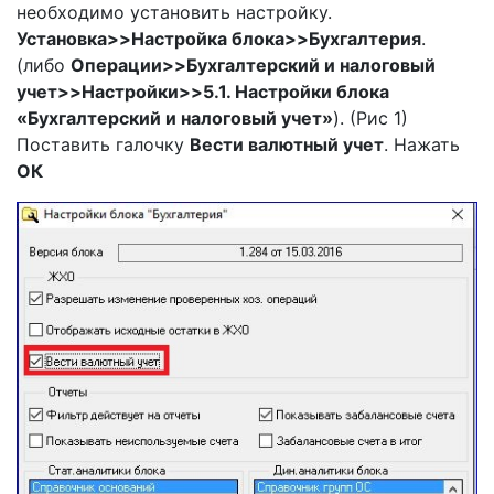
необходимо установить настройку.
Установка
>>
Н
астройка блока
>>
Б
ухгалтерия
.
(либо
Операции
>>
Бухгалтерский и налоговый
учет>>Настройки>>5.1. Настройки блока
«Бухгалтерский и налоговый учет»
). (Рис 1)
Поставить галочку
Вести
валютны
й
учет
. Нажать
ОК