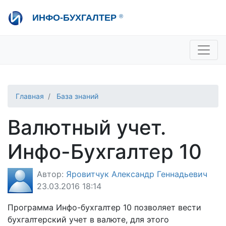
Перейти
ИНФО-БУХГАЛТЕР
®
к
основному
содержанию
+7 495 280-08-36
sale@ib.ru
-
Отдел продаж
+7 495 280-08-57
help@ib.ru
-
Консультации
Главная
База знаний
Валютный учет.
Инфо-Бухгалтер 10
Автор:
Яровитчук Александр Геннадьевич
23.03.2016 18:14
Программа Инфо-бухгалтер 10 позволяет вести
бухгалтерский учет в валюте, для этого