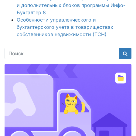
и дополнительных блоков программы Инфо-
Бухгалтер 8
Особенности управленческого и
бухгалтерского учета в товариществах
собственников недвижимости (ТСН)
Поис