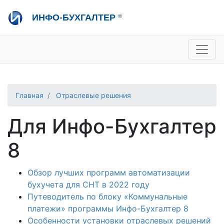
Перейти
ИНФО-БУХГАЛТЕР
®
к
основному
содержанию
+7 495 280-08-36
sale@ib.ru
-
Отдел продаж
+7 495 280-08-57
help@ib.ru
-
Консультации
Главная
Отраслевые решения
Для Инфо-Бухгалтер
8
Обзор лучших программ автоматизации
бухучета для СНТ в 2022 году
Путеводитель по блоку «Коммунальные
платежи» программы Инфо-Бухгалтер 8
Особенности установки отраслевых решений