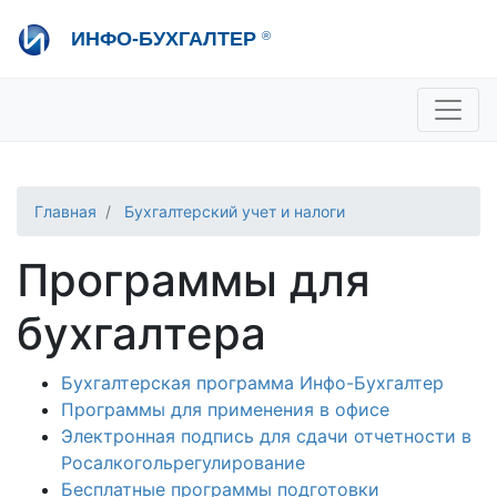
Перейти
ИНФО-БУХГАЛТЕР
®
к
основному
содержанию
+7 495 280-08-36
sale@ib.ru
-
Отдел продаж
+7 495 280-08-57
help@ib.ru
-
Консультации
Главная
Бухгалтерский учет и налоги
Программы для
бухгалтера
Бухгалтерская программа Инфо-Бухгалтер
Программы для применения в офисе
Электронная подпись для сдачи отчетности в
Росалкогольрегулирование
Бесплатные программы подготовки