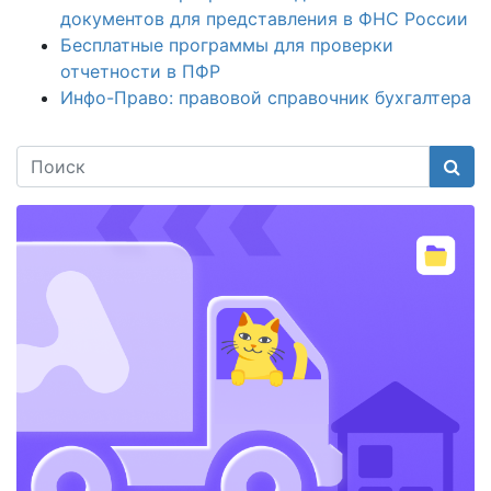
документов для представления в ФНС России
Бесплатные программы для проверки
отчетности в ПФР
Инфо-Право: правовой справочник бухгалтера
Поис