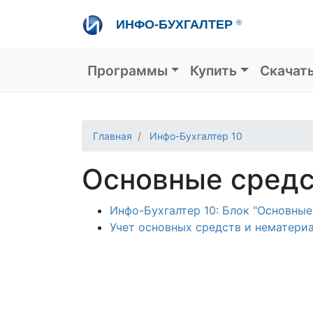
Перейти
ИНФО-БУХГАЛТЕР
®
к
основному
содержанию
Основная навигация
Программы
Купить
Скачат
Главная
Инфо-Бухгалтер 10
Основные средс
Инфо-Бухгалтер 10: Блок "Основны
Учет основных средств и нематери